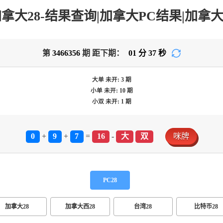
第
3466356
期 距下期：
01
分
37
秒
大单
未开:
3
期
小单
未开:
10
期
小双
未开:
1
期
0
+
9
+
7
=
16
-
大
双
咪牌
PC28
加拿大28
加拿大西28
台湾28
比特币28