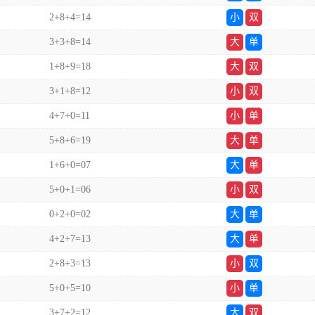
2+8+4=14
小
双
3+3+8=14
大
单
1+8+9=18
大
双
3+1+8=12
小
双
4+7+0=11
小
单
5+8+6=19
大
单
1+6+0=07
大
单
5+0+1=06
小
双
0+2+0=02
大
单
4+2+7=13
大
单
2+8+3=13
小
双
5+0+5=10
小
单
3+7+2=12
大
双