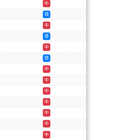
中
错
中
错
中
错
中
中
中
中
中
中
中