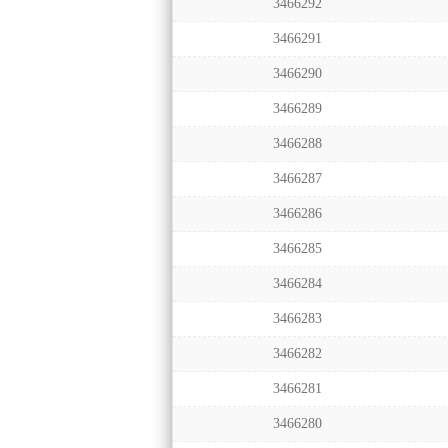
3466292
3466291
3466290
3466289
3466288
3466287
3466286
3466285
3466284
3466283
3466282
3466281
3466280