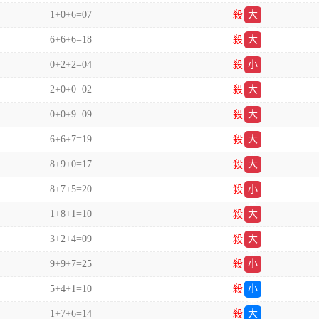
单
1+0+6=07
殺
大
双
6+6+6=18
殺
大
单
0+2+2=04
殺
小
单
2+0+0=02
殺
大
单
0+0+9=09
殺
大
单
6+6+7=19
殺
大
双
8+9+0=17
殺
大
双
8+7+5=20
殺
小
单
1+8+1=10
殺
大
单
3+2+4=09
殺
大
双
9+9+7=25
殺
小
单
5+4+1=10
殺
小
双
1+7+6=14
殺
大