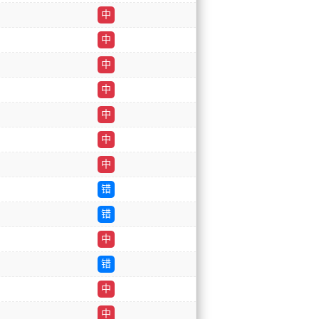
中
中
中
中
中
中
中
错
错
中
错
中
中