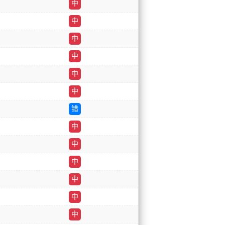
中
中
中
中
中
中
错
中
中
中
中
中
中