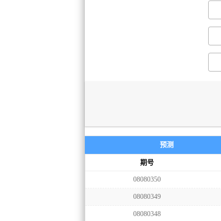
预测
期号
08080350
08080349
08080348