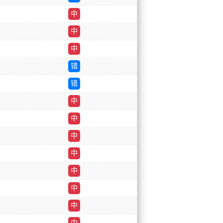
中
中
中
错
错
中
中
中
中
中
中
中
中