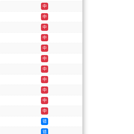
中
中
中
中
中
中
中
中
中
中
中
错
错