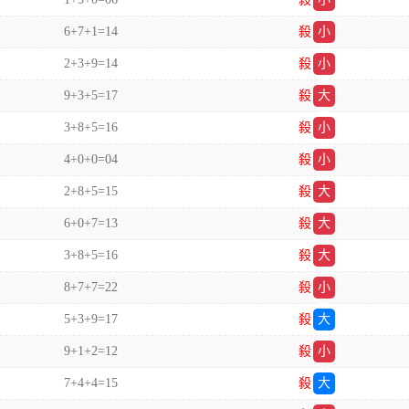
单
6+7+1=14
殺
小
单
2+3+9=14
殺
小
双
9+3+5=17
殺
大
双
3+8+5=16
殺
小
单
4+0+0=04
殺
小
单
2+8+5=15
殺
大
双
6+0+7=13
殺
大
单
3+8+5=16
殺
大
单
8+7+7=22
殺
小
双
5+3+9=17
殺
大
单
9+1+2=12
殺
小
单
7+4+4=15
殺
大
单