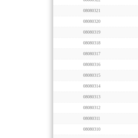
08080321
08080320
08080319
08080318
08080317
08080316
08080315
08080314
08080313
08080312
08080311
08080310