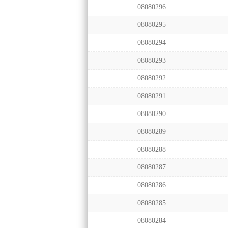
08080296
08080295
08080294
08080293
08080292
08080291
08080290
08080289
08080288
08080287
08080286
08080285
08080284