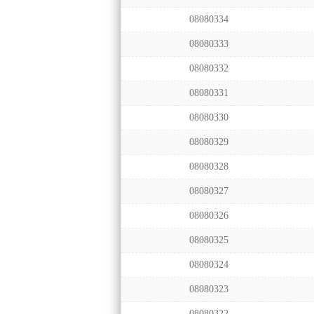
08080334
08080333
08080332
08080331
08080330
08080329
08080328
08080327
08080326
08080325
08080324
08080323
08080322