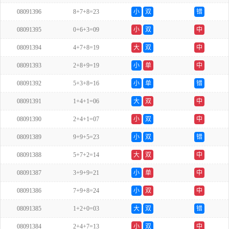
08091396
8+7+8=23
小
双
错
08091395
0+6+3=09
小
双
中
08091394
4+7+8=19
大
双
中
08091393
2+8+9=19
小
单
中
08091392
5+3+8=16
小
单
错
08091391
1+4+1=06
大
双
中
08091390
2+4+1=07
小
双
中
08091389
9+9+5=23
小
双
错
08091388
5+7+2=14
大
双
中
08091387
3+9+9=21
小
单
中
08091386
7+9+8=24
小
双
中
08091385
1+2+0=03
大
双
错
08091384
2+4+7=13
小
双
中