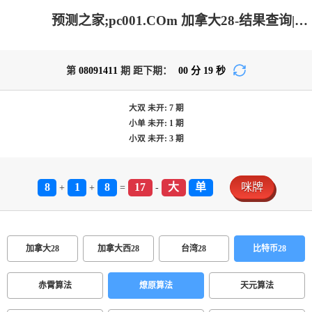
预测之家;pc001.COm 加拿大28-结果查询|加拿大PC结果|加拿大pc28预测-在线预测|加拿大28开奖结果|加拿大28走势咪牌_火热优质的预测网站!
第
08091411
期 距下期：
00
分
19
秒
大双
未开:
7
期
小单
未开:
1
期
小双
未开:
3
期
8
1
8
17
大
单
咪牌
+
+
=
-
加拿大28
加拿大西28
台湾28
比特币28
赤霄算法
燎原算法
天元算法