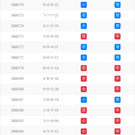
3466176
9+4+9=22
小
错
3466175
7+7+7=21
双
错
3466174
4+1+5=10
大
错
3466173
3+6+9=18
双
中
3466172
8+9+4=21
双
错
3466171
6+0+5=11
大
错
3466170
8+4+2=14
双
中
3466169
4+8+4=16
大
中
3466168
9+9+2=20
大
中
3466167
5+6+8=19
小
错
3466166
1+4+5=10
双
中
3466165
3+1+0=04
小
中
3466164
4+3+5=12
小
中