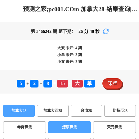
预测之家;pc001.COm 加拿大28-结果查询|加拿大PC结果|加拿大pc28预测-在线预测|加拿大28开奖结果|加拿大28走势咪牌_火热优质的预测网站!
第
3466242
期 距下期：
26
分
48
秒
大双
未开:
4
期
小单
未开:
3
期
小双
未开:
2
期
5
2
8
15
大
单
咪牌
+
+
=
-
加拿大28
加拿大西28
台湾28
比特币28
赤霄算法
燎原算法
天元算法