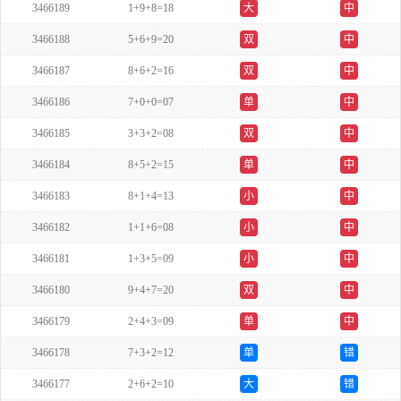
3466189
1+9+8=18
大
中
3466188
5+6+9=20
双
中
3466187
8+6+2=16
双
中
3466186
7+0+0=07
单
中
3466185
3+3+2=08
双
中
3466184
8+5+2=15
单
中
3466183
8+1+4=13
小
中
3466182
1+1+6=08
小
中
3466181
1+3+5=09
小
中
3466180
9+4+7=20
双
中
3466179
2+4+3=09
单
中
3466178
7+3+2=12
单
错
3466177
2+6+2=10
大
错