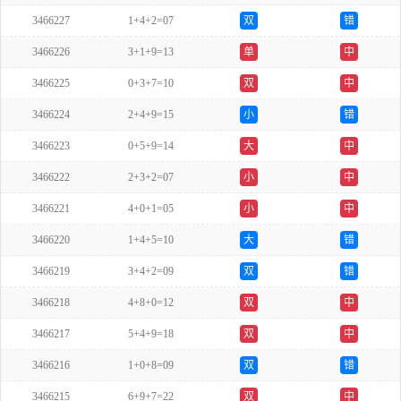
3466227
1+4+2=07
双
错
3466226
3+1+9=13
单
中
3466225
0+3+7=10
双
中
3466224
2+4+9=15
小
错
3466223
0+5+9=14
大
中
3466222
2+3+2=07
小
中
3466221
4+0+1=05
小
中
3466220
1+4+5=10
大
错
3466219
3+4+2=09
双
错
3466218
4+8+0=12
双
中
3466217
5+4+9=18
双
中
3466216
1+0+8=09
双
错
3466215
6+9+7=22
双
中