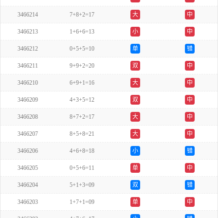
3466214
7+8+2=17
大
中
3466213
1+6+6=13
小
中
3466212
0+5+5=10
单
错
3466211
9+9+2=20
双
中
3466210
6+9+1=16
大
中
3466209
4+3+5=12
双
中
3466208
8+7+2=17
大
中
3466207
8+5+8=21
大
中
3466206
4+6+8=18
小
错
3466205
0+5+6=11
单
中
3466204
5+1+3=09
双
错
3466203
1+7+1=09
单
中