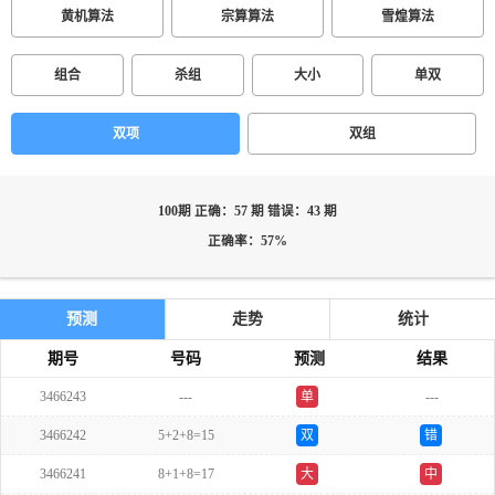
黄机算法
宗算算法
雪煌算法
组合
杀组
大小
单双
双项
双组
100期 正确：57 期 错误：43 期
正确率：57%
预测
走势
统计
期号
号码
预测
结果
3466243
---
单
---
3466242
5+2+8=15
双
错
3466241
8+1+8=17
大
中