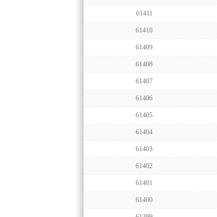
61411
61410
61409
61408
61407
61406
61405
61404
61403
61402
61401
61400
61399