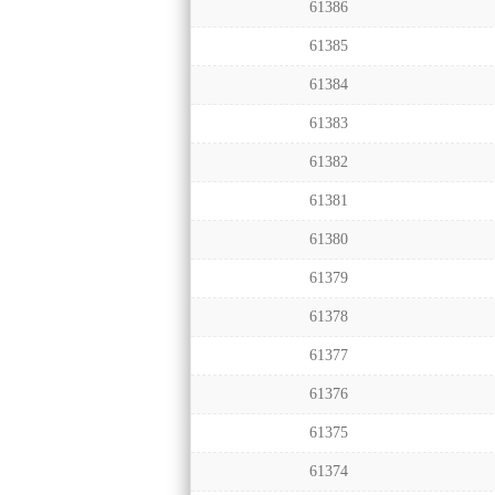
61386
61385
61384
61383
61382
61381
61380
61379
61378
61377
61376
61375
61374