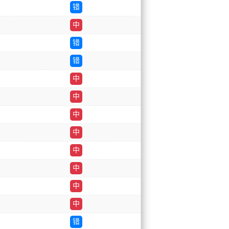
错
中
错
错
中
中
中
中
中
中
中
中
错