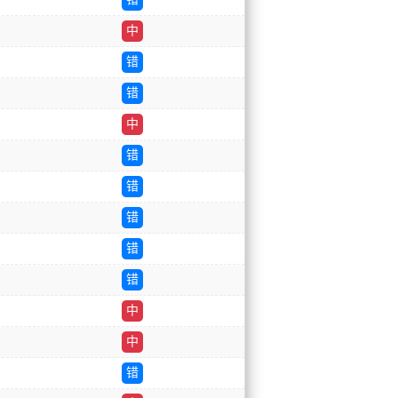
中
错
错
中
错
错
错
错
错
中
中
错