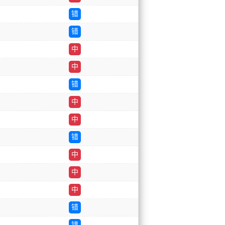
错
错
中
中
错
中
中
错
中
中
中
错
错