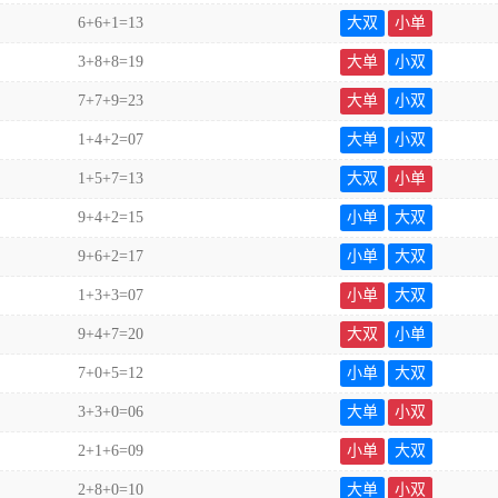
6+6+1=13
大双
小单
3+8+8=19
大单
小双
7+7+9=23
大单
小双
1+4+2=07
大单
小双
1+5+7=13
大双
小单
9+4+2=15
小单
大双
9+6+2=17
小单
大双
1+3+3=07
小单
大双
9+4+7=20
大双
小单
7+0+5=12
小单
大双
3+3+0=06
大单
小双
2+1+6=09
小单
大双
2+8+0=10
大单
小双