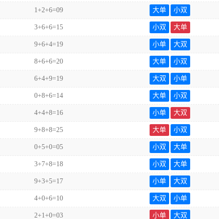
1+2+6=09
大单
小双
3+6+6=15
小双
大单
9+6+4=19
小单
大双
8+6+6=20
大单
小双
6+4+9=19
大双
小单
0+8+6=14
大单
小双
4+4+8=16
小单
大双
9+8+8=25
大单
小双
0+5+0=05
小双
大单
3+7+8=18
小双
大单
9+3+5=17
小单
大双
4+0+6=10
大双
小单
2+1+0=03
小单
大双