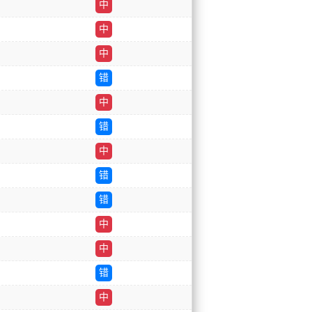
中
中
中
错
中
错
中
错
错
中
中
错
中