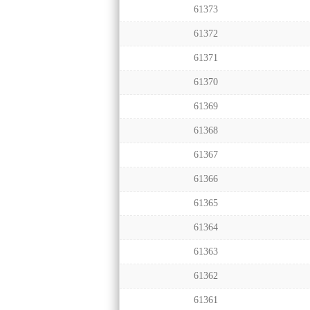
61373
61372
61371
61370
61369
61368
61367
61366
61365
61364
61363
61362
61361