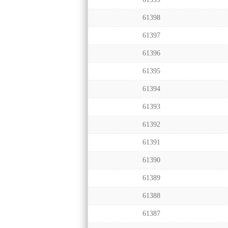
61398
61397
61396
61395
61394
61393
61392
61391
61390
61389
61388
61387