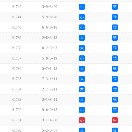
61742
3+9+8=20
小
错
61741
5+9+6=20
小
错
61740
6+6+6=18
小
错
61739
2+8+3=13
大
错
61738
0+2+3=05
大
错
61737
5+8+6=19
小
错
61736
5+7+1=13
大
错
61735
7+3+1=11
大
错
61734
2+7+2=11
大
错
61733
2+1+8=11
大
错
61732
9+6+0=15
小
错
61731
3+1+4=08
小
中
61730
5+2+0=07
大
错