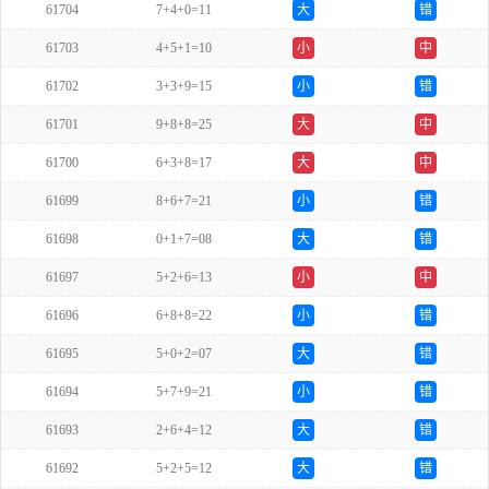
61704
7+4+0=11
大
错
61703
4+5+1=10
小
中
61702
3+3+9=15
小
错
61701
9+8+8=25
大
中
61700
6+3+8=17
大
中
61699
8+6+7=21
小
错
61698
0+1+7=08
大
错
61697
5+2+6=13
小
中
61696
6+8+8=22
小
错
61695
5+0+2=07
大
错
61694
5+7+9=21
小
错
61693
2+6+4=12
大
错
61692
5+2+5=12
大
错