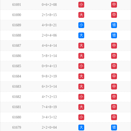
61691
0+6+2=08
小
中
61690
2+5+8=15
大
中
61689
4+9+8=21
小
错
61688
2+0+4=06
大
错
61687
4+6+4=14
大
中
61686
5+8+1=14
大
中
61685
0+9+4=13
小
中
61684
9+8+2=19
大
中
61683
6+3+5=14
大
中
61682
4+7+2=13
小
中
61681
7+4+8=19
大
中
61680
3+4+5=12
小
中
61679
2+2+0=04
大
错