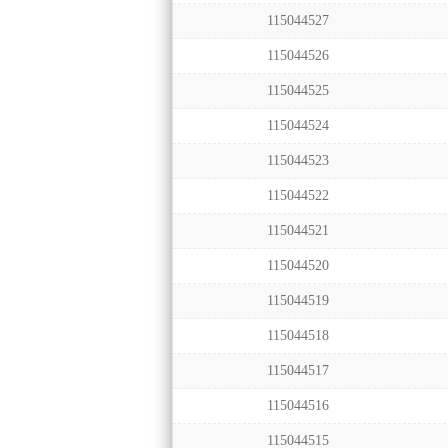
115044527
115044526
115044525
115044524
115044523
115044522
115044521
115044520
115044519
115044518
115044517
115044516
115044515