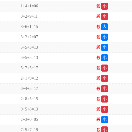
单
1+4+1=06
殺
小
单
0+2+9=11
殺
小
双
8+6+1=15
殺
大
单
3+2+2=07
殺
小
单
5+5+3=13
殺
小
单
3+5+5=13
殺
小
单
5+7+5=17
殺
小
双
2+1+9=12
殺
小
单
8+4+5=17
殺
小
单
2+8+5=15
殺
小
单
0+5+8=13
殺
小
双
2+3+0=05
殺
小
单
7+5+7=19
殺
小