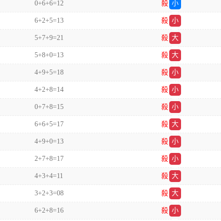
0+6+6=12
殺
小
双
6+2+5=13
殺
小
双
5+7+9=21
殺
大
双
5+8+0=13
殺
大
单
4+9+5=18
殺
小
单
4+2+8=14
殺
小
双
0+7+8=15
殺
小
双
6+6+5=17
殺
大
双
4+9+0=13
殺
小
双
2+7+8=17
殺
小
双
4+3+4=11
殺
大
双
3+2+3=08
殺
大
双
6+2+8=16
殺
小