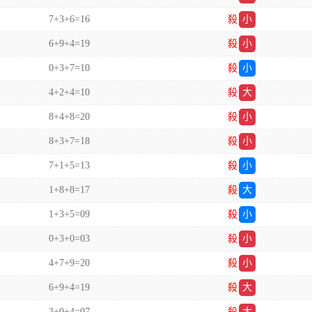
双
7+3+6=16
殺
小
单
6+9+4=19
殺
小
双
0+3+7=10
殺
小
双
4+2+4=10
殺
大
单
8+4+8=20
殺
小
单
8+3+7=18
殺
小
单
7+1+5=13
殺
小
单
1+8+8=17
殺
大
单
1+3+5=09
殺
小
单
0+3+0=03
殺
小
双
4+7+9=20
殺
小
双
6+9+4=19
殺
大
双
3+0+4=07
殺
大