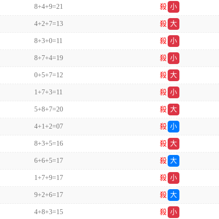
双
8+4+9=21
殺
小
双
4+2+7=13
殺
大
单
8+3+0=11
殺
小
双
8+7+4=19
殺
小
双
0+5+7=12
殺
大
双
1+7+3=11
殺
小
双
5+8+7=20
殺
大
单
4+1+2=07
殺
小
单
8+3+5=16
殺
大
单
6+6+5=17
殺
大
单
1+7+9=17
殺
小
双
9+2+6=17
殺
大
单
4+8+3=15
殺
小