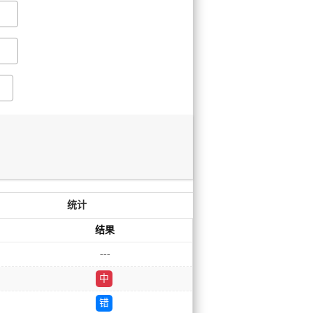
统计
结果
---
中
错