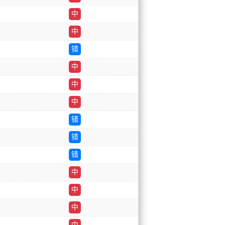
中
中
错
中
中
中
错
错
错
中
中
中
中