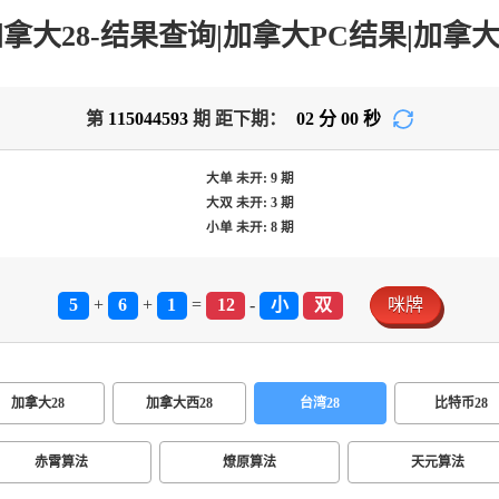
第
115044593
期 距下期：
02
分
00
秒
大单
未开:
9
期
大双
未开:
3
期
小单
未开:
8
期
5
+
6
+
1
=
12
-
小
双
咪牌
加拿大28
加拿大西28
台湾28
比特币28
赤霄算法
燎原算法
天元算法