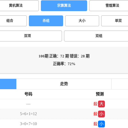
黄机算法
宗算算法
雪煌算法
组合
杀组
大小
单双
双项
双组
100期 正确：72 期 错误：28 期
正确率：72%
走势
号码
预测
---
殺
大
单
5+6+1=12
殺
小
单
3+0+7=10
殺
小