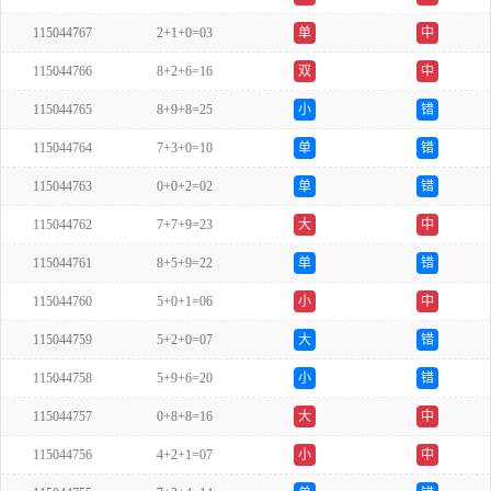
115044767
2+1+0=03
单
中
115044766
8+2+6=16
双
中
115044765
8+9+8=25
小
错
115044764
7+3+0=10
单
错
115044763
0+0+2=02
单
错
115044762
7+7+9=23
大
中
115044761
8+5+9=22
单
错
115044760
5+0+1=06
小
中
115044759
5+2+0=07
大
错
115044758
5+9+6=20
小
错
115044757
0+8+8=16
大
中
115044756
4+2+1=07
小
中