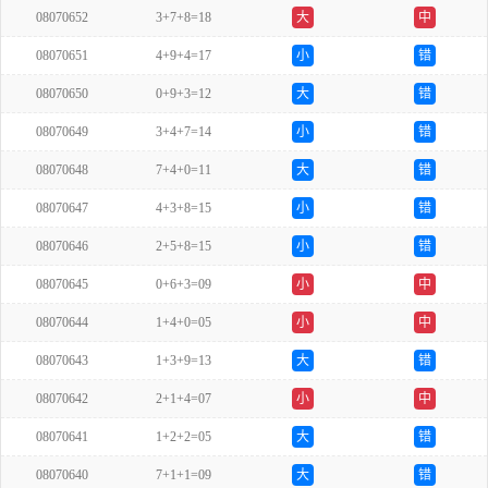
08070652
3+7+8=18
大
中
08070651
4+9+4=17
小
错
08070650
0+9+3=12
大
错
08070649
3+4+7=14
小
错
08070648
7+4+0=11
大
错
08070647
4+3+8=15
小
错
08070646
2+5+8=15
小
错
08070645
0+6+3=09
小
中
08070644
1+4+0=05
小
中
08070643
1+3+9=13
大
错
08070642
2+1+4=07
小
中
08070641
1+2+2=05
大
错
08070640
7+1+1=09
大
错