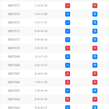
08070575
1+3+6=10
小
中
08070574
3+4+2=09
大
错
08070573
5+5+7=17
小
错
08070572
0+8+6=14
小
错
08070571
8+8+8=24
小
错
08070570
5+6+2=13
小
中
08070569
3+3+7=13
大
错
08070568
6+6+3=15
小
错
08070567
6+4+6=16
大
中
08070566
7+9+2=18
大
中
08070565
2+8+9=19
小
错
08070564
6+6+6=18
大
中
08070563
9+6+6=21
小
错