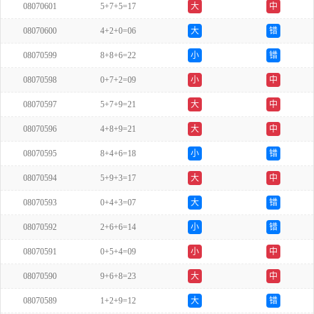
08070601
5+7+5=17
大
中
08070600
4+2+0=06
大
错
08070599
8+8+6=22
小
错
08070598
0+7+2=09
小
中
08070597
5+7+9=21
大
中
08070596
4+8+9=21
大
中
08070595
8+4+6=18
小
错
08070594
5+9+3=17
大
中
08070593
0+4+3=07
大
错
08070592
2+6+6=14
小
错
08070591
0+5+4=09
小
中
08070590
9+6+8=23
大
中
08070589
1+2+9=12
大
错