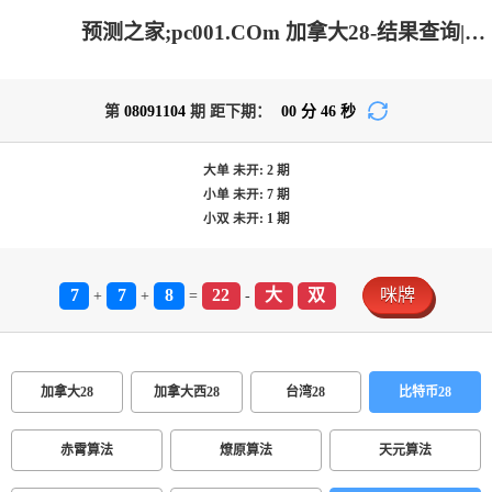
预测之家;pc001.COm 加拿大28-结果查询|加拿大PC结果|加拿大pc28预测-在线预测|加拿大28开奖结果|加拿大28走势咪牌_火热优质的预测网站!
第
08091104
期 距下期：
00
分
46
秒
大单
未开:
2
期
小单
未开:
7
期
小双
未开:
1
期
7
7
8
22
大
双
咪牌
+
+
=
-
加拿大28
加拿大西28
台湾28
比特币28
赤霄算法
燎原算法
天元算法