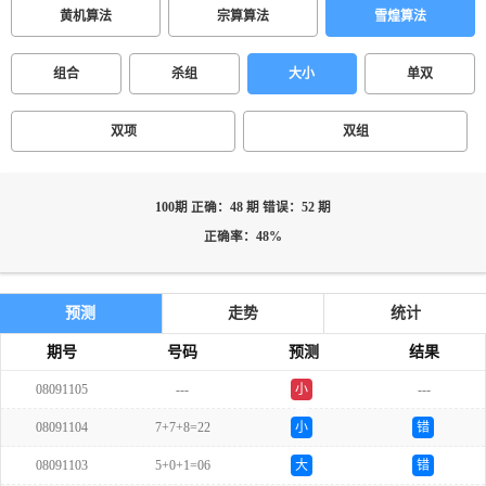
黄机算法
宗算算法
雪煌算法
组合
杀组
大小
单双
双项
双组
100期 正确：48 期 错误：52 期
正确率：48%
预测
走势
统计
期号
号码
预测
结果
08091105
---
小
---
单
08091104
7+7+8=22
小
错
08091103
5+0+1=06
大
错