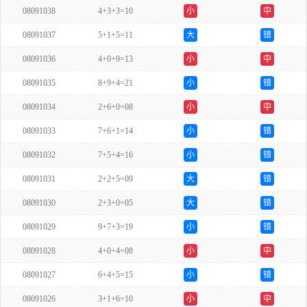
08091038
4+3+3=10
小
中
08091037
5+1+5=11
大
错
08091036
4+0+9=13
小
中
08091035
8+9+4=21
小
错
08091034
2+6+0=08
小
中
08091033
7+6+1=14
小
错
08091032
7+5+4=16
小
错
08091031
2+2+5=09
大
错
08091030
2+3+0=05
大
错
08091029
9+7+3=19
小
错
08091028
4+0+4=08
小
中
08091027
6+4+5=15
小
错
08091026
3+1+6=10
小
中