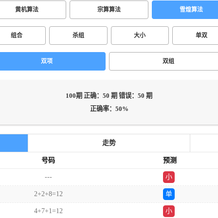
黄机算法
宗算算法
雪煌算法
组合
杀组
大小
单双
双项
双组
100期 正确：50 期 错误：50 期
正确率：50%
走势
号码
预测
---
小
2+2+8=12
单
4+7+1=12
小