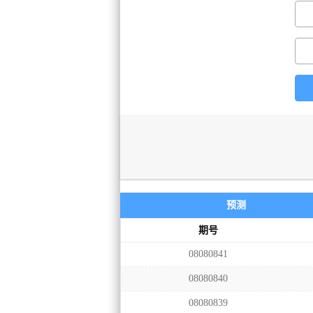
预测
期号
08080841
08080840
08080839