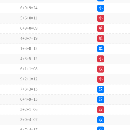
6+9+9=24
小
5+6+0=11
小
0+9+0=09
单
4+8+7=19
单
1+3+8=12
单
4+3+5=12
小
6+1+1=08
双
9+2+1=12
小
7+3+3=13
双
0+4+9=13
双
3+2+1=06
双
3+0+4=07
双
6+7+4=17
双