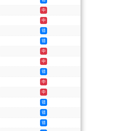
中
中
错
错
中
中
错
中
中
错
错
错