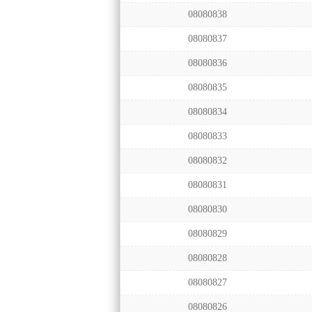
08080838
08080837
08080836
08080835
08080834
08080833
08080832
08080831
08080830
08080829
08080828
08080827
08080826