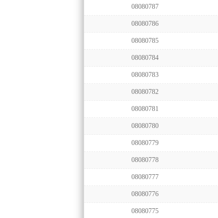
08080787
08080786
08080785
08080784
08080783
08080782
08080781
08080780
08080779
08080778
08080777
08080776
08080775