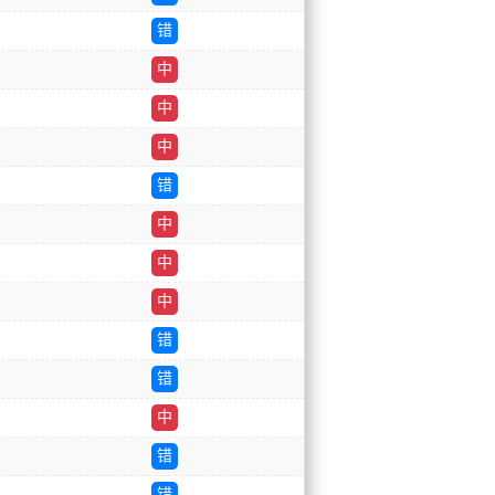
错
中
中
中
错
中
中
中
错
错
中
错
错