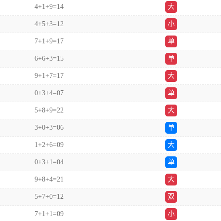
4+1+9=14
大
4+5+3=12
小
7+1+9=17
单
6+6+3=15
单
9+1+7=17
大
0+3+4=07
单
5+8+9=22
大
3+0+3=06
单
1+2+6=09
大
0+3+1=04
单
9+8+4=21
大
5+7+0=12
双
7+1+1=09
小