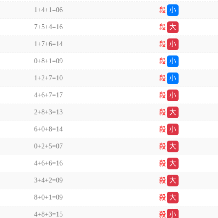
单
1+4+1=06
殺
小
双
7+5+4=16
殺
大
单
1+7+6=14
殺
小
单
0+8+1=09
殺
小
单
1+2+7=10
殺
小
双
4+6+7=17
殺
小
双
2+8+3=13
殺
大
双
6+0+8=14
殺
小
单
0+2+5=07
殺
大
双
4+6+6=16
殺
大
单
3+4+2=09
殺
大
双
8+0+1=09
殺
大
双
4+8+3=15
殺
小