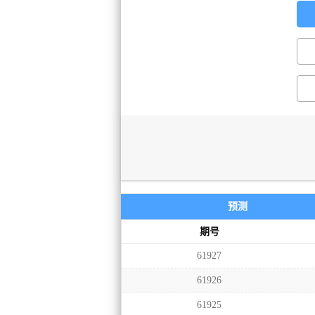
预测
期号
61927
61926
61925