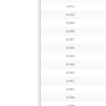
61911
61910
61909
61908
61907
61906
61905
61904
61903
61902
61901
61900
61899