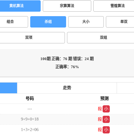
黄机算法
宗算算法
雪煌算法
组合
杀组
大小
单双
双项
双组
100期 正确：76 期 错误：24 期
正确率：76%
走势
号码
预测
---
殺
小
双
9+9+0=18
殺
小
单
1+3+2=06
殺
小