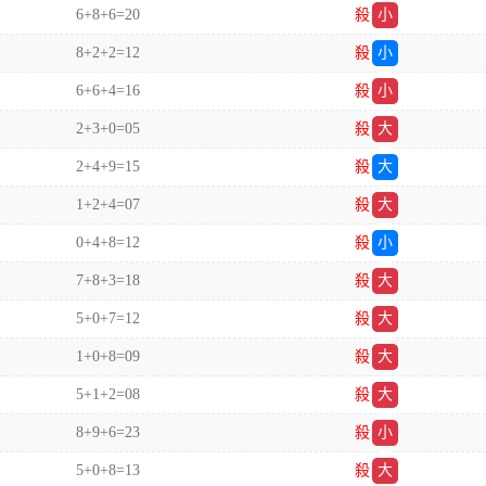
单
6+8+6=20
殺
小
单
8+2+2=12
殺
小
双
6+6+4=16
殺
小
单
2+3+0=05
殺
大
双
2+4+9=15
殺
大
单
1+2+4=07
殺
大
双
0+4+8=12
殺
小
双
7+8+3=18
殺
大
单
5+0+7=12
殺
大
双
1+0+8=09
殺
大
单
5+1+2=08
殺
大
双
8+9+6=23
殺
小
双
5+0+8=13
殺
大