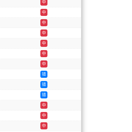
中
中
中
中
中
中
中
错
错
错
中
中
中