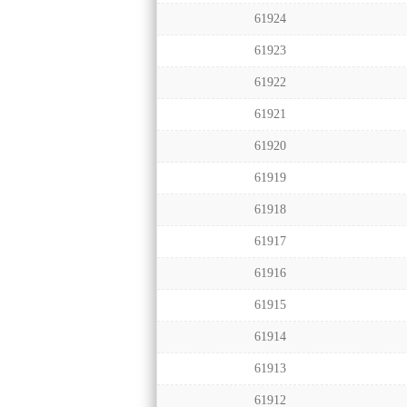
61924
61923
61922
61921
61920
61919
61918
61917
61916
61915
61914
61913
61912