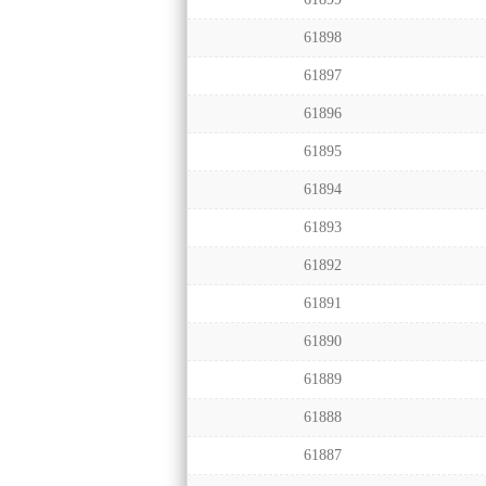
61898
61897
61896
61895
61894
61893
61892
61891
61890
61889
61888
61887