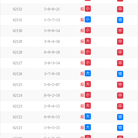
单
小
62132
5+8+8=21
殺
中
单
小
62131
1+5+7=13
殺
错
单
小
62130
5+9+0=14
殺
中
双
大
62129
3+9+4=16
殺
中
单
小
62128
0+9+9=18
殺
中
单
小
62127
3+8+3=14
殺
中
单
大
62126
3+7+9=19
殺
错
单
大
62125
5+0+2=07
殺
中
单
小
62124
8+9+2=19
殺
中
双
大
62123
2+9+4=15
殺
中
双
大
62122
0+9+6=15
殺
错
单
大
62121
1+9+5=15
殺
错
单