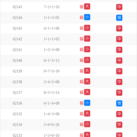
单
大
62145
7+2+1=10
殺
中
双
小
62144
1+1+3=05
殺
错
单
小
62143
4+1+1=06
殺
中
单
小
62142
1+1+1=03
殺
中
双
小
62141
1+5+3=09
殺
中
双
小
62140
6+1+5=12
殺
中
单
大
62139
9+7+3=19
殺
中
双
大
62138
2+4+2=08
殺
中
单
大
62137
8+3+3=14
殺
中
单
小
62136
4+1+4=09
殺
错
单
大
62135
1+4+3=08
殺
中
单
小
62134
5+9+6=20
殺
中
单
大
62133
1+3+6=10
殺
中