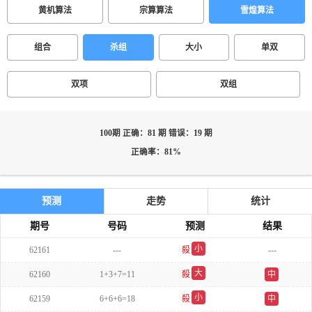
黄机算法
宗算算法
雪煌算法
组合
杀组
大小
单双
双项
双组
100期 正确：81 期 错误：19 期
正确率：81%
预测
走势
统计
期号
号码
预测
结果
小
62161
---
殺
---
单
大
62160
1+3+7=11
殺
中
双
小
62159
6+6+6=18
殺
中
双