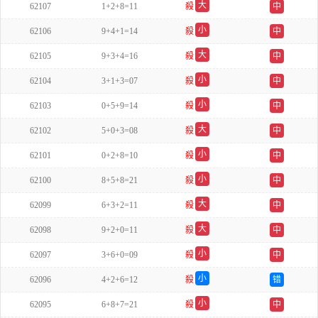
大
62107
1+2+8=11
殺
中
单
小
62106
9+4+1=14
殺
中
双
大
62105
9+3+4=16
殺
中
单
小
62104
3+1+3=07
殺
中
双
小
62103
0+5+9=14
殺
中
单
大
62102
5+0+3=08
殺
中
单
小
62101
0+2+8=10
殺
中
单
小
62100
8+5+8=21
殺
中
单
大
62099
6+3+2=11
殺
中
双
大
62098
9+2+0=11
殺
中
双
小
62097
3+6+0=09
殺
中
双
小
62096
4+2+6=12
殺
错
双
小
62095
6+8+7=21
殺
中
双